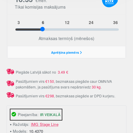
Piegāde Latvijā sākot no
3.49
€
Pasūtījumiem virs
€150
, bezmaksas piegāde caur OMNIVA
pakomātiem, ja pasūtījuma svars nepārsniedz
30 kg
.
Pasūtījumiem virs
€298
, bezmaksas piegāde ar DPD kurjeru.
Pieejamība:
IR VEIKALĀ
Ražotājs:
IMG Stage Line
Modelis:
10.4370