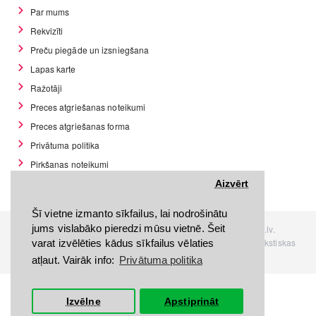
Par mums
Rekvizīti
Preču piegāde un izsniegšana
Lapas karte
Ražotāji
Preces atgriešanas noteikumi
Preces atgriešanas forma
Privātuma politika
Pirkšanas noteikumi
GDPR datu rīki
Aizvērt
Šī vietne izmanto sīkfailus, lai nodrošinātu
jums vislabāko pieredzi mūsu vietnē. Šeit
Visas tiesības rezervētas. Interneta veikals www.Discomania.lv.
Jebkuras Discomania.lv informācijas pārpublicēšana, bez rakstiskas
varat izvēlēties kādus sīkfailus vēlaties
atļaujas, stingri aizliegta.
atļaut. Vairāk info:
Privātuma politika
Izvēlne
Apstiprināt