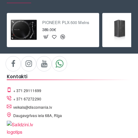
PIONEER PLX-500 Melns
389.00€
Kontakti
+ 371 29111699
+ 371 67272290
veikals@discomania.lv
Daugavgrīvas iela 68A, Rīga