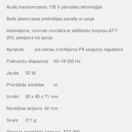
Audio transformators 100 V pārraides tehnoloģijai
Balts plastmasas priekšējais panelis un poga
Iebūvējama, virsmas montāža ar atbilstošu korpusu ATT-
200, pieejams kā opcija
Apraksts
pie sienas montējama PA skaļuma regulatora
Frekvenču diapazons
50–18 000 Hz
Jauda
50 W
Prioritārās iestādes
nr.
Izmēri
85 x 85 x 71 mm
Montāžas dziļums
42 mm
Svars
211 g
Virsmas montāžas korpuss
ATT-200