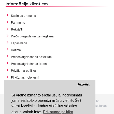
Informācija klientiem
Sazinies ar mums
Par mums
Rekvizīti
Preču piegāde un izsniegšana
Lapas karte
Ražotāji
Preces atgriešanas noteikumi
Preces atgriešanas forma
Privātuma politika
Pirkšanas noteikumi
GDPR datu rīki
Aizvērt
Šī vietne izmanto sīkfailus, lai nodrošinātu
jums vislabāko pieredzi mūsu vietnē. Šeit
Visas tiesības rezervētas. Interneta veikals www.Discomania.lv.
Jebkuras Discomania.lv informācijas pārpublicēšana, bez rakstiskas
varat izvēlēties kādus sīkfailus vēlaties
atļaujas, stingri aizliegta.
atļaut. Vairāk info:
Privātuma politika