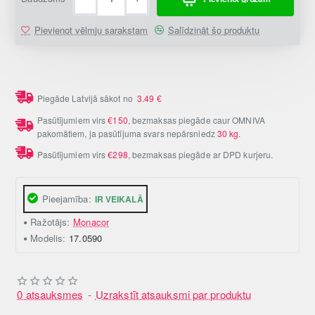
Pievienot vēlmju sarakstam
Salīdzināt šo produktu
Piegāde Latvijā sākot no
3.49
€
Pasūtījumiem virs
€150
, bezmaksas piegāde caur OMNIVA
pakomātiem, ja pasūtījuma svars nepārsniedz
30 kg
.
Pasūtījumiem virs
€298
, bezmaksas piegāde ar DPD kurjeru.
Pieejamība:
IR VEIKALĀ
Ražotājs:
Monacor
Modelis:
17.0590
0 atsauksmes
-
Uzrakstīt atsauksmi par produktu