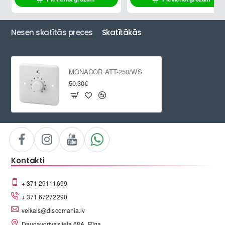
Nesen skatītās preces
Skatītākās
MONACOR ATT-250/WS
50.30€
Kontakti
+ 371 29111699
+ 371 67272290
veikals@discomania.lv
Daugavgrīvas iela 68A, Rīga