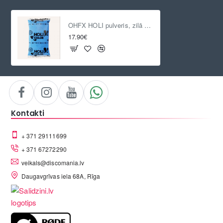
OHFX HOLI pulveris, zilā krāsā, 1kg
17.90€
Kontakti
+ 371 29111699
+ 371 67272290
veikals@discomania.lv
Daugavgrīvas iela 68A, Rīga