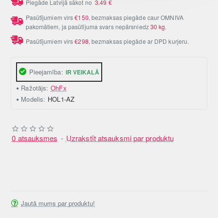
Piegāde Latvijā sākot no
3.49
€
Pasūtījumiem virs
€150
, bezmaksas piegāde caur OMNIVA
pakomātiem, ja pasūtījuma svars nepārsniedz
30 kg
.
Pasūtījumiem virs
€298
, bezmaksas piegāde ar DPD kurjeru.
Pieejamība:
IR VEIKALĀ
Ražotājs:
OhFx
Modelis:
HOL1-AZ
0 atsauksmes
-
Uzrakstīt atsauksmi par produktu
Jautā mums par produktu!