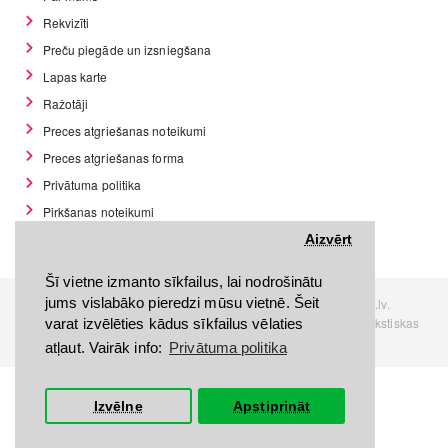
Rekvizīti
Preču piegāde un izsniegšana
Lapas karte
Ražotāji
Preces atgriešanas noteikumi
Preces atgriešanas forma
Privātuma politika
Pirkšanas noteikumi
GDPR datu rīki
Aizvērt
Šī vietne izmanto sīkfailus, lai nodrošinātu
jums vislabāko pieredzi mūsu vietnē. Šeit
Visas tiesības rezervētas. Interneta veikals www.Discomania.lv.
Jebkuras Discomania.lv informācijas pārpublicēšana, bez rakstiskas
varat izvēlēties kādus sīkfailus vēlaties
atļaujas, stingri aizliegta.
atļaut. Vairāk info:
Privātuma politika
Izvēlne
Apstiprināt