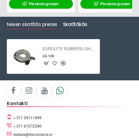
Pievienot grozam
Pievienot grozam
Nesen skatītās preces
Skatītākās
EUROLITE RUBBERLIGHT RL1-230V clear 5m
24.10€
Kontakti
+ 371 29111699
+ 371 67272290
veikals@discomania.lv