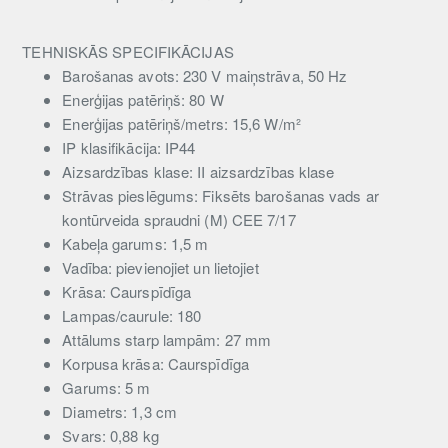
TEHNISKĀS SPECIFIKĀCIJAS
Barošanas avots: 230 V maiņstrāva, 50 Hz
Enerģijas patēriņš: 80 W
Enerģijas patēriņš/metrs: 15,6 W/m²
IP klasifikācija: IP44
Aizsardzības klase: II aizsardzības klase
Strāvas pieslēgums: Fiksēts barošanas vads ar
kontūrveida spraudni (M) CEE 7/17
Kabeļa garums: 1,5 m
Vadība: pievienojiet un lietojiet
Krāsa: Caurspīdīga
Lampas/caurule: 180
Attālums starp lampām: 27 mm
Korpusa krāsa: Caurspīdīga
Garums: 5 m
Diametrs: 1,3 cm
Svars: 0,88 kg