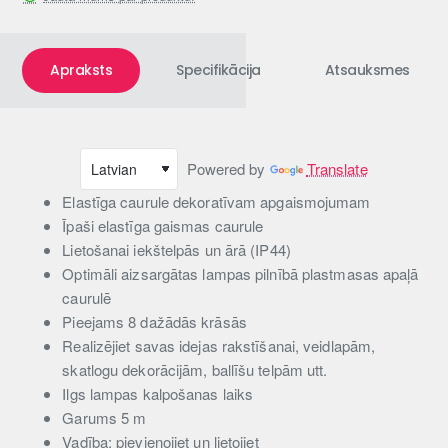
Apraksts
Specifikācija
Atsauksmes
Powered by
Translate
Elastīga caurule dekoratīvam apgaismojumam
Īpaši elastīga gaismas caurule
Lietošanai iekštelpās un ārā (IP44)
Optimāli aizsargātas lampas pilnībā plastmasas apaļā
caurulē
Pieejams 8 dažādās krāsās
Realizējiet savas idejas rakstīšanai, veidlapām,
skatlogu dekorācijām, ballīšu telpām utt.
Ilgs lampas kalpošanas laiks
Garums 5 m
Vadība: pievienojiet un lietojiet