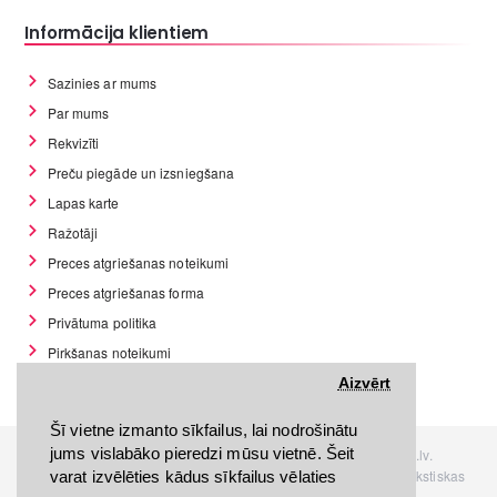
Informācija klientiem
Sazinies ar mums
Par mums
Rekvizīti
Preču piegāde un izsniegšana
Lapas karte
Ražotāji
Preces atgriešanas noteikumi
Preces atgriešanas forma
Privātuma politika
Pirkšanas noteikumi
GDPR datu rīki
Aizvērt
Šī vietne izmanto sīkfailus, lai nodrošinātu
jums vislabāko pieredzi mūsu vietnē. Šeit
Visas tiesības rezervētas. Interneta veikals www.Discomania.lv.
Jebkuras Discomania.lv informācijas pārpublicēšana, bez rakstiskas
varat izvēlēties kādus sīkfailus vēlaties
atļaujas, stingri aizliegta.