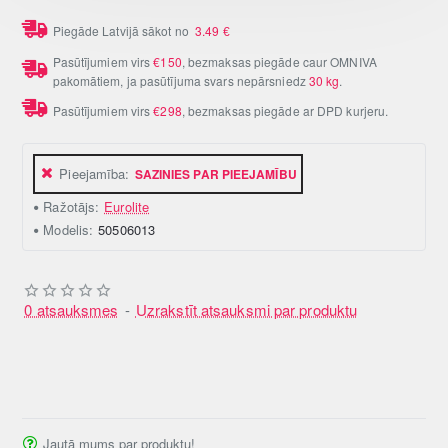
Piegāde Latvijā sākot no
3.49
€
Pasūtījumiem virs
€150
, bezmaksas piegāde caur OMNIVA
pakomātiem, ja pasūtījuma svars nepārsniedz
30 kg
.
Pasūtījumiem virs
€298
, bezmaksas piegāde ar DPD kurjeru.
Pieejamība:
SAZINIES PAR PIEEJAMĪBU
Ražotājs:
Eurolite
Modelis:
50506013
0 atsauksmes
-
Uzrakstīt atsauksmi par produktu
Jautā mums par produktu!