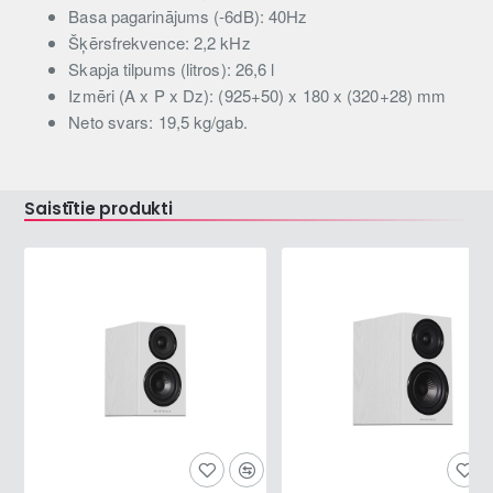
Basa pagarinājums (-6dB): 40Hz
Šķērsfrekvence: 2,2 kHz
Skapja tilpums (litros): 26,6 l
Izmēri (A x P x Dz): (925+50) x 180 x (320+28) mm
Neto svars: 19,5 kg/gab.
Saistītie produkti