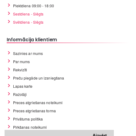
Piektdiena 09:00 - 18:00
Sestdiena - Slēgts
Svētdiena - Slēgts
Informācija klientiem
Sazinies ar mums
Par mums
Rekvizīti
Preču piegāde un izsniegšana
Lapas karte
Ražotāji
Preces atgriešanas noteikumi
Preces atgriešanas forma
Privātuma politika
Pirkšanas noteikumi
GDPR datu rīki
Aizvērt