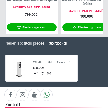
(pāris)
SAZINIES PAR PIEEJAMĪBU
SAZINIES PAR PIEEJAMĪBU
799.00€
900.00€
Pievienot grozam
Pievienot grozam
Nesen skatītās preces
Skatītākās
WHARFEDALE Diamond 12.3, Balts ozols, (pāris)
899.00€
Kontakti