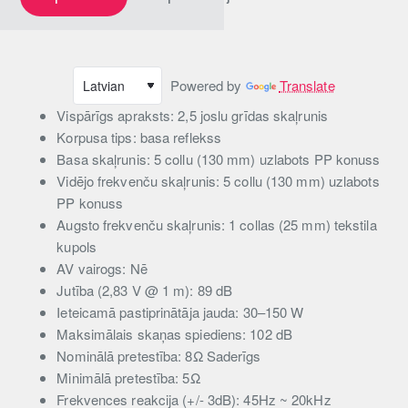
Powered by
Translate
Vispārīgs apraksts: 2,5 joslu grīdas skaļrunis
Korpusa tips: basa reflekss
Basa skaļrunis: 5 collu (130 mm) uzlabots PP konuss
Vidējo frekvenču skaļrunis: 5 collu (130 mm) uzlabots
PP konuss
Augsto frekvenču skaļrunis: 1 collas (25 mm) tekstila
kupols
AV vairogs: Nē
Jutība (2,83 V @ 1 m): 89 dB
Ieteicamā pastiprinātāja jauda: 30–150 W
Maksimālais skaņas spiediens: 102 dB
Nominālā pretestība: 8Ω Saderīgs
Minimālā pretestība: 5Ω
Frekvences reakcija (+/- 3dB): 45Hz ~ 20kHz