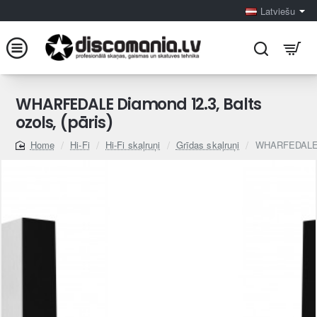
Latviešu
WHARFEDALE Diamond 12.3, Balts
ozols, (pāris)
Hi-Fi
Hi-Fi skaļruņi
Grīdas skaļruņi
WHARFEDALE Di
home