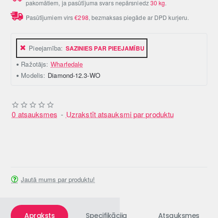
pakomātiem, ja pasūtījuma svars nepārsniedz
30 kg
.
Pasūtījumiem virs
€298
, bezmaksas piegāde ar DPD kurjeru.
Pieejamība:
SAZINIES PAR PIEEJAMĪBU
Ražotājs:
Wharfedale
Modelis:
Diamond-12.3-WO
0 atsauksmes
-
Uzrakstīt atsauksmi par produktu
Jautā mums par produktu!
Apraksts
Specifikācija
Atsauksmes