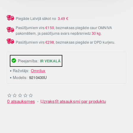
Piegāde Latvijā sākot no
3.49
€
Pasūtījumiem virs
€150
, bezmaksas piegāde caur OMNIVA
pakomātiem, ja pasūtījuma svars nepārsniedz
30 kg
.
Pasūtījumiem virs
€298
, bezmaksas piegāde ar DPD kurjeru.
Pieejamība:
IR VEIKALĀ
Ražotājs:
Omnilux
Modelis:
9210430U
0 atsauksmes
-
Uzrakstīt atsauksmi par produktu