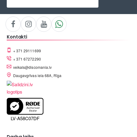
Kontakti
+ 371 29111699
+ 371 67272290
veikals@discomania.lv
Daugavgrīvas iela 68A, Rīga
LV-A58C07DF
Darba laiks