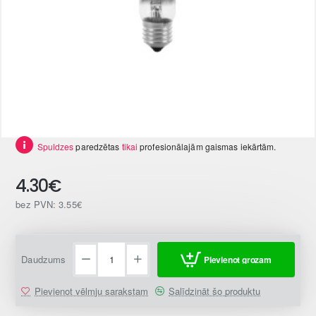
Spuldzes
paredzētas
tikai
profesionālajām gaismas iekārtām.
4.30€
bez PVN: 3.55€
Daudzums
Pievienot grozam
Pievienot vēlmju sarakstam
Salīdzināt šo produktu