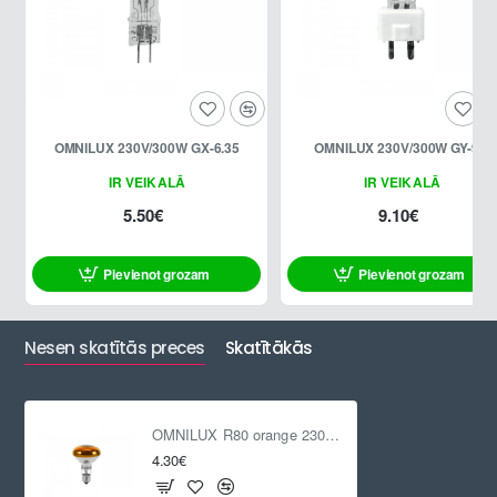
OMNILUX 230V/300W GX-6.35
OMNILUX 230V/300W GY-9.5
IR VEIKALĀ
IR VEIKALĀ
5.50€
9.10€
Pievienot grozam
Pievienot grozam
Nesen skatītās preces
Skatītākās
OMNILUX R80 orange 230V/60W
4.30€