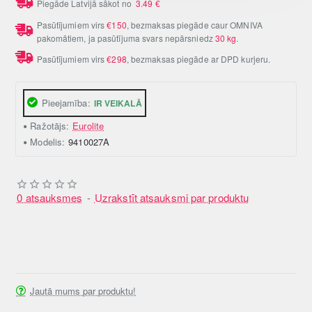
Piegāde Latvijā sākot no
3.49
€
Pasūtījumiem virs
€150
, bezmaksas piegāde caur OMNIVA
pakomātiem, ja pasūtījuma svars nepārsniedz
30 kg
.
Pasūtījumiem virs
€298
, bezmaksas piegāde ar DPD kurjeru.
Pieejamība:
IR VEIKALĀ
Ražotājs:
Eurolite
Modelis:
9410027A
0 atsauksmes
-
Uzrakstīt atsauksmi par produktu
Jautā mums par produktu!