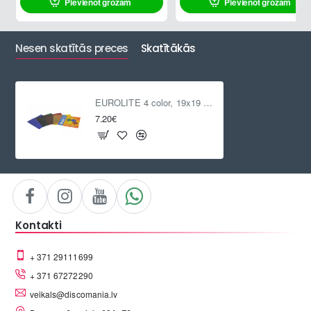
Pievienot grozam
Pievienot grozam
Nesen skatītās preces
Skatītākās
EUROLITE 4 color, 19x19 cm, PAR56
7.20€
Kontakti
+ 371 29111699
+ 371 67272290
veikals@discomania.lv