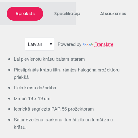
Apraksts
Specifikācija
Atsauksmes
Powered by
Translate
Lai pievienotu krāsu baltam staram
Piestiprināts krāsu filtru rāmjos halogēna prožektoru
priekšā
Liela krāsu dažādība
Izmēri 19 x 19 cm
Iepriekš sagriezts PAR 56 prožektoram
Satur dzeltenu, sarkanu, tumši zilu un tumši zaļu
krāsu.