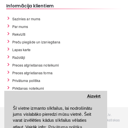
Informācija klientiem
Sazinies ar mums
Par mums
Rekvizīti
Preču piegāde un izsniegšana
Lapas karte
Ražotāji
Preces atgriešanas noteikumi
Preces atgriešanas forma
Privātuma politika
Pirkšanas noteikumi
GDPR datu rīki
Aizvērt
Šī vietne izmanto sīkfailus, lai nodrošinātu
jums vislabāko pieredzi mūsu vietnē. Šeit
Visas tiesības rezervētas. Interneta veikals www.Discomania.lv.
Jebkuras Discomania.lv informācijas pārpublicēšana, bez rakstiskas
varat izvēlēties kādus sīkfailus vēlaties
atļaujas, stingri aizliegta.
atļaut. Vairāk info:
Privātuma politika