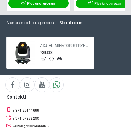
Pievienot grozam
Pievienot grozam
Nesen skatītās preces
Skatītākās
ADJ ELIMINATOR STRYKER SPOT
739.00€
Kontakti
+ 371 29111699
+ 371 67272290
veikals@discomania.lv