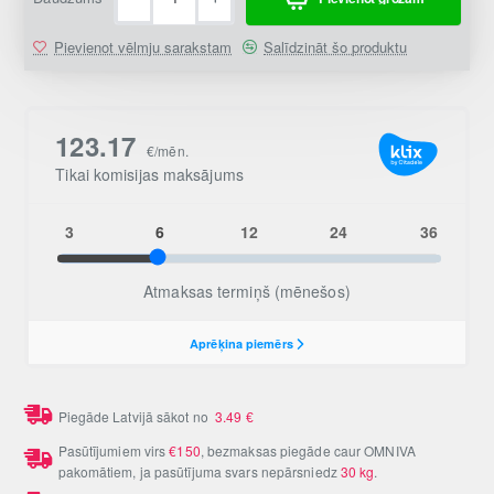
Pievienot vēlmju sarakstam
Salīdzināt šo produktu
Piegāde Latvijā sākot no
3.49
€
Pasūtījumiem virs
€150
, bezmaksas piegāde caur OMNIVA
pakomātiem, ja pasūtījuma svars nepārsniedz
30 kg
.