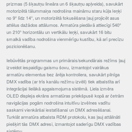
prizmas (5 šķautņu lineāra un 6 šķautņu apļveida), savukārt
motorizētā tālummaiņa nodrošina maināmu staru kūļa leņķi
no 9° līdz 14°, un motorizētā fokusēšana ļauj projicēt asus
attēlus dažādos attālumos. Armatūra piedāvā attiecīgi 540°
un 210° horizontālu un vertikālu leņķi, savukārt 16 bitu
smalkā vadība nodrošina vienmērīgu kustību, kā arī precīzu
pozicionēšanu.
Iebūvētās programmas un primārais/sekundārais režīms ļauj
izveidot iespaidīgu gaismu šovu, izmantojot vairākus
armatūru elementus bez ārēja kontroliera, savukārt pilnīga
DMX vadība (ar trīs kanālu režīmu izvēli) tiek atbalstīta arī
integrācijai lielākā apgaismojuma sistēmā. Liela izmēra
OLED displeja ekrāns armatūras priekšpusē kopā ar četrām
navigācijas pogām nodrošina intuitīvu izvēlnes vadītu
saskarni vienkāršai iestatīšanai un DMX adresēšanai.
Turklāt armatūra atbalsta RDM protokolu, kas ļauj attālināti
piešķirt tās DMX adresi, izmantojot saderīgu DMX vadības
sistēmu.