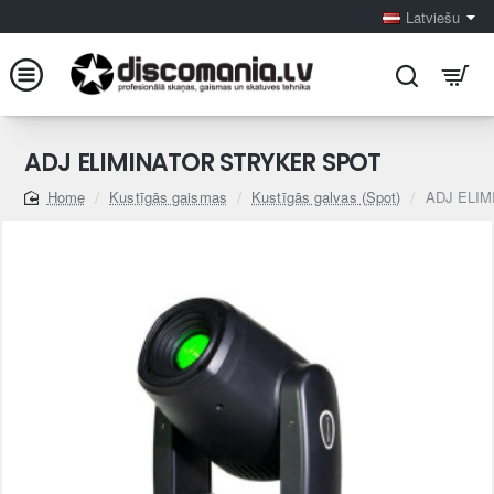
Latviešu
ADJ ELIMINATOR STRYKER SPOT
Kustīgās gaismas
Kustīgās galvas (Spot)
ADJ ELI
home