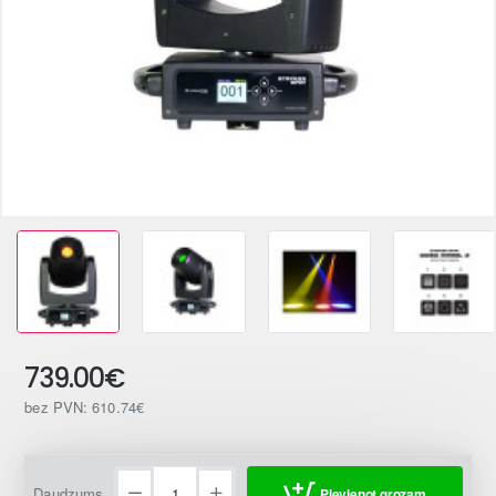
739.00€
bez PVN: 610.74€
Daudzums
Pievienot grozam