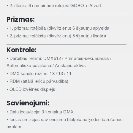
• 2. ritenis: 6 nomaināmi rotējoši GOBO + Atvērt
Prizmas:
• 1. prizma: rotējoša (divvirzienu) 6 šķautņu apļveida
• 2. prizma: rotējoša (divvirzienu) 5 šķautņu lineāra
Kontrole:
• Darbības režīmi: DMX512 / Primārais-sekundārais /
Automātiska palaišana / Ar skaņu aktīvs
• DMX kanālu režīmi: 18 / 13 / 11
• RDM (attālā ierīču pārvaldība)
• OLED izvēlnes displejs
Savienojumi:
• Datu ieeja/izeja: 3 kontaktu DMX
• Ieejas un izejas savienojumu bloķēšana ķēdes barošanas
avotam