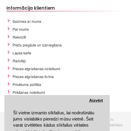
Informācija klientiem
Sazinies ar mums
Par mums
Rekvizīti
Preču piegāde un izsniegšana
Lapas karte
Ražotāji
Preces atgriešanas noteikumi
Preces atgriešanas forma
Privātuma politika
Pirkšanas noteikumi
GDPR datu rīki
Aizvērt
Šī vietne izmanto sīkfailus, lai nodrošinātu
jums vislabāko pieredzi mūsu vietnē. Šeit
Visas tiesības rezervētas. Interneta veikals www.Discomania.lv.
Jebkuras Discomania.lv informācijas pārpublicēšana, bez rakstiskas
varat izvēlēties kādus sīkfailus vēlaties
atļaujas, stingri aizliegta.