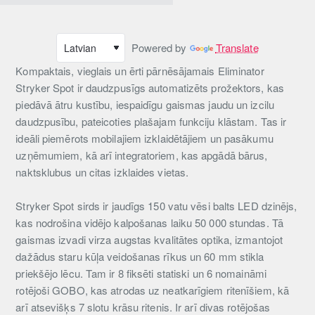
Powered by
Translate
Kompaktais, vieglais un ērti pārnēsājamais Eliminator
Stryker Spot ir daudzpusīgs automatizēts prožektors, kas
piedāvā ātru kustību, iespaidīgu gaismas jaudu un izcilu
daudzpusību, pateicoties plašajam funkciju klāstam. Tas ir
ideāli piemērots mobilajiem izklaidētājiem un pasākumu
uzņēmumiem, kā arī integratoriem, kas apgādā bārus,
naktsklubus un citas izklaides vietas.
Stryker Spot sirds ir jaudīgs 150 vatu vēsi balts LED dzinējs,
kas nodrošina vidējo kalpošanas laiku 50 000 stundas. Tā
gaismas izvadi virza augstas kvalitātes optika, izmantojot
dažādus staru kūļa veidošanas rīkus un 60 mm stikla
priekšējo lēcu. Tam ir 8 fiksēti statiski un 6 nomaināmi
rotējoši GOBO, kas atrodas uz neatkarīgiem ritenīšiem, kā
arī atsevišķs 7 slotu krāsu ritenis. Ir arī divas rotējošas