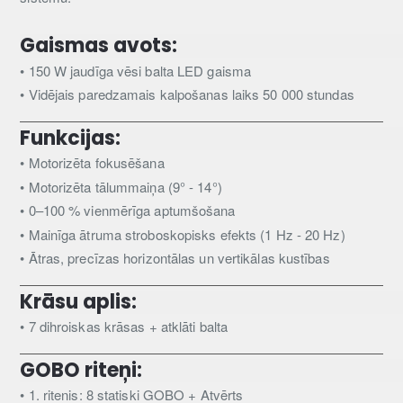
Gaismas avots:
• 150 W jaudīga vēsi balta LED gaisma
• Vidējais paredzamais kalpošanas laiks 50 000 stundas
Funkcijas:
• Motorizēta fokusēšana
• Motorizēta tālummaiņa (9° - 14°)
• 0–100 % vienmērīga aptumšošana
• Mainīga ātruma stroboskopisks efekts (1 Hz - 20 Hz)
• Ātras, precīzas horizontālas un vertikālas kustības
Krāsu aplis:
• 7 dihroiskas krāsas + atklāti balta
GOBO riteņi:
• 1. ritenis: 8 statiski GOBO + Atvērts