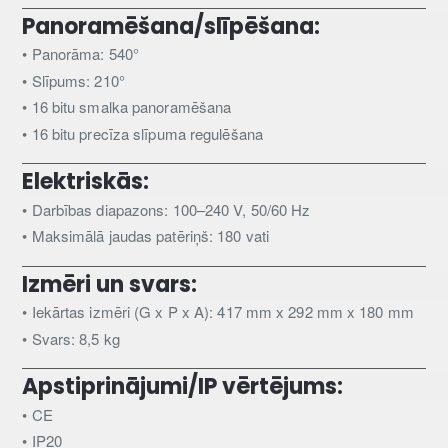
Panoramēšana/slīpēšana:
• Panorāma: 540°
• Slīpums: 210°
• 16 bitu smalka panoramēšana
• 16 bitu precīza slīpuma regulēšana
Elektriskās:
• Darbības diapazons: 100–240 V, 50/60 Hz
• Maksimālā jaudas patēriņš: 180 vati
Izmēri un svars:
• Iekārtas izmēri (G x P x A): 417 mm x 292 mm x 180 mm
• Svars: 8,5 kg
Apstiprinājumi/IP vērtējums:
• CE
• IP20