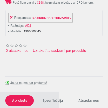
Pasūtījumiem virs
€298
, bezmaksas piegāde ar DPD kurjeru.
Pieejamība:
SAZINIES PAR PIEEJAMĪBU
Ražotājs:
ADJ
Modelis:
1900000045
0 atsauksmes
-
Uzrakstīt atsauksmi par produktu
Jautā mums par produktu!
Apraksts
Specifikācija
Atsauksmes