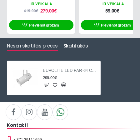
IR VEIKALĀ
IR VEIKALĀ
279.00€
59.00€
419.00€
Pievienot grozam
Pievienot grozam
ATLAIDE
Nesen skatītās preces
Skatītākās
EUROLITE LED PAR-64 COB 3000K 100W Zoom wh
299.00€
Kontakti
+ 371 29111699