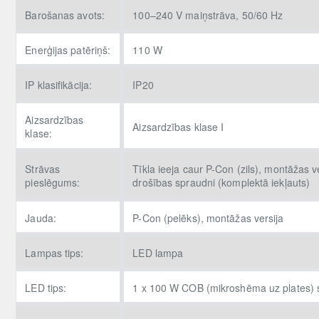
Barošanas avots:
100–240 V maiņstrāva, 50/60 Hz
Enerģijas patēriņš:
110 W
IP klasifikācija:
IP20
Aizsardzības
Aizsardzības klase I
klase:
Strāvas
Tīkla ieeja caur P-Con (zils), montāžas 
pieslēgums:
drošības spraudni (komplektā iekļauts)
Jauda:
P-Con (pelēks), montāžas versija
Lampas tips:
LED lampa
LED tips:
1 x 100 W COB (mikroshēma uz plates) si