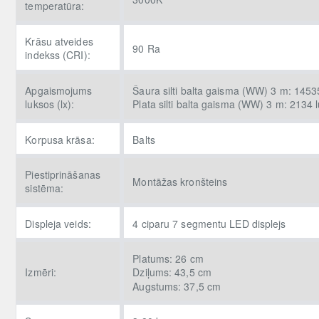
temperatūra:
Krāsu atveides
90 Ra
indekss (CRI):
Apgaismojums
Šaura silti balta gaisma (WW) 3 m: 14535
luksos (lx):
Plata silti balta gaisma (WW) 3 m: 2134 l
Korpusa krāsa:
Balts
Piestiprināšanas
Montāžas kronšteins
sistēma:
Displeja veids:
4 ciparu 7 segmentu LED displejs
Platums: 26 cm
Izmēri:
Dziļums: 43,5 cm
Augstums: 37,5 cm