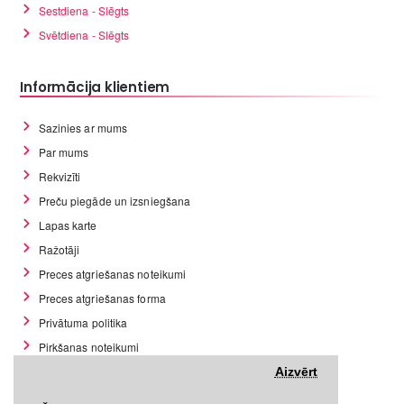
Sestdiena - Slēgts
Svētdiena - Slēgts
Informācija klientiem
Sazinies ar mums
Par mums
Rekvizīti
Preču piegāde un izsniegšana
Lapas karte
Ražotāji
Preces atgriešanas noteikumi
Preces atgriešanas forma
Privātuma politika
Pirkšanas noteikumi
GDPR datu rīki
Aizvērt