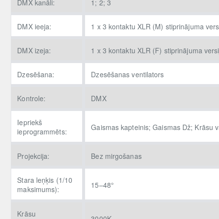
DMX kanāli:
1; 2; 3
DMX ieeja:
1 x 3 kontaktu XLR (M) stiprinājuma vers
DMX izeja:
1 x 3 kontaktu XLR (F) stiprinājuma versi
Dzesēšana:
Dzesēšanas ventilators
Kontrole:
DMX
Iepriekš
Gaismas kapteinis; Gaismas Dž; Krāsu 
ieprogrammēts:
Projekcija:
Bez mirgošanas
Stara leņķis (1/10
15–48°
maksimums):
Krāsu
3000K