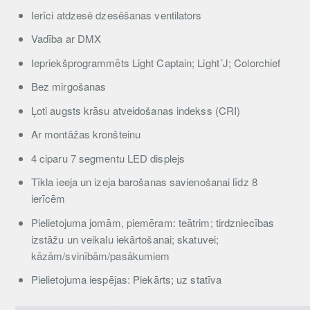
Ierīci atdzesē dzesēšanas ventilators
Vadība ar DMX
Iepriekšprogrammēts Light Captain; Light´J; Colorchief
Bez mirgošanas
Ļoti augsts krāsu atveidošanas indekss (CRI)
Ar montāžas kronšteinu
4 ciparu 7 segmentu LED displejs
Tīkla ieeja un izeja barošanas savienošanai līdz 8
ierīcēm
Pielietojuma jomām, piemēram: teātrim; tirdzniecības
izstāžu un veikalu iekārtošanai; skatuvei;
kāzām/svinībām/pasākumiem
Pielietojuma iespējas: Piekārts; uz statīva