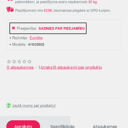
pakomātiem, ja pasūtījuma svars nepārsniedz
30 kg
.
Pasūtījumiem virs
€298
, bezmaksas piegāde ar DPD kurjeru.
Pieejamība:
SAZINIES PAR PIEEJAMĪBU
Ražotājs:
Eurolite
Modelis:
41603602
0 atsauksmes
-
Uzrakstīt atsauksmi par produktu
Jautā mums par produktu!
Apraksts
Specifikācija
Atsauksmes