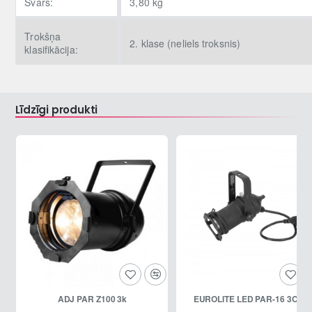
Svars:
3,80 kg
Trokšņa
2. klase (neliels troksnis)
klasifikācija:
Līdzīgi produkti
-33%
ADJ PAR Z100 3k
EUROLITE LED PAR-16 3CT bl