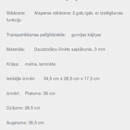
Slēdzene:
Atsperes slēdzene: 2 gab./gab. ar izslēgšanas
funkciju
Transportēšanas palīglīdzeklis:
gumijas kājiņas
Materiāls:
Daudzslāņu līmēts saplāksnis, 3 mm
Krāsa:
melna, laminēta
Iekšējie izmēri:
34,5 cm x 26,5 cm x 17,5 cm
Izmēri:
Platums: 36 cm
Dziļums: 28,5 cm
Augstums: 36,5 cm