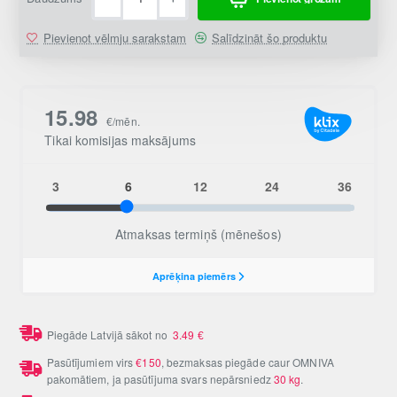
Pievienot vēlmju sarakstam
Salīdzināt šo produktu
Piegāde Latvijā sākot no
3.49
€
Pasūtījumiem virs
€150
, bezmaksas piegāde caur OMNIVA
pakomātiem, ja pasūtījuma svars nepārsniedz
30 kg
.