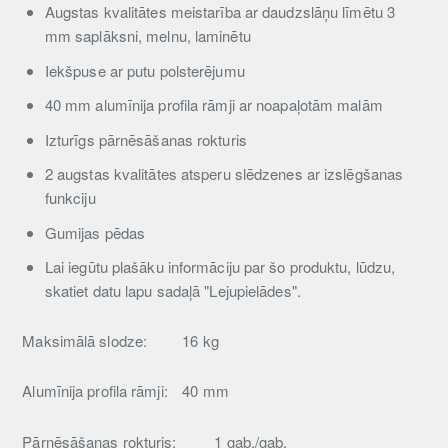
Augstas kvalitātes meistarība ar daudzslāņu līmētu 3
mm saplāksni, melnu, laminētu
Iekšpuse ar putu polsterējumu
40 mm alumīnija profila rāmji ar noapaļotām malām
Izturīgs pārnēsāšanas rokturis
2 augstas kvalitātes atsperu slēdzenes ar izslēgšanas
funkciju
Gumijas pēdas
Lai iegūtu plašāku informāciju par šo produktu, lūdzu,
skatiet datu lapu sadaļā "Lejupielādes".
Maksimālā slodze:
16 kg
Alumīnija profila rāmji:
40 mm
Pārnēsāšanas rokturis:
1 gab./gab.