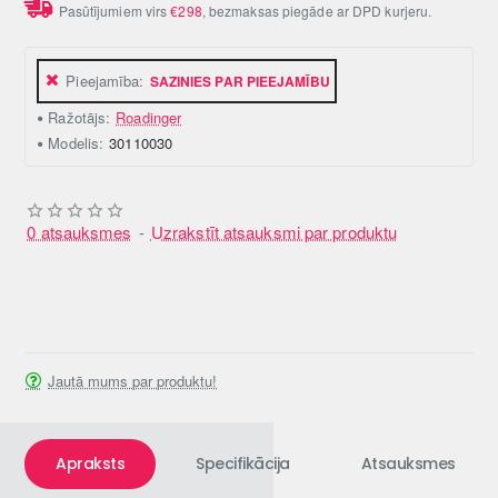
Pasūtījumiem virs
€298
, bezmaksas piegāde ar DPD kurjeru.
Pieejamība:
SAZINIES PAR PIEEJAMĪBU
Ražotājs:
Roadinger
Modelis:
30110030
0 atsauksmes
-
Uzrakstīt atsauksmi par produktu
Jautā mums par produktu!
Apraksts
Specifikācija
Atsauksmes