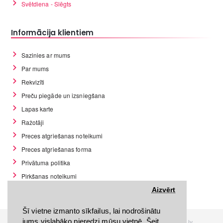
Svētdiena - Slēgts
Informācija klientiem
Sazinies ar mums
Par mums
Rekvizīti
Preču piegāde un izsniegšana
Lapas karte
Ražotāji
Preces atgriešanas noteikumi
Preces atgriešanas forma
Privātuma politika
Pirkšanas noteikumi
GDPR datu rīki
Aizvērt
Šī vietne izmanto sīkfailus, lai nodrošinātu
jums vislabāko pieredzi mūsu vietnē. Šeit
Visas tiesības rezervētas. Interneta veikals www.Discomania.lv.