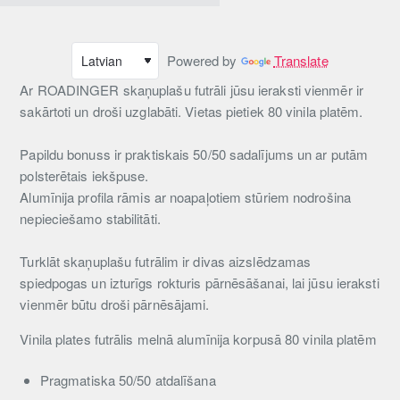
Powered by
Translate
Ar ROADINGER skaņuplašu futrāli jūsu ieraksti vienmēr ir
sakārtoti un droši uzglabāti. Vietas pietiek 80 vinila platēm.
Papildu bonuss ir praktiskais 50/50 sadalījums un ar putām
polsterētais iekšpuse.
Alumīnija profila rāmis ar noapaļotiem stūriem nodrošina
nepieciešamo stabilitāti.
Turklāt skaņuplašu futrālim ir divas aizslēdzamas
spiedpogas un izturīgs rokturis pārnēsāšanai, lai jūsu ieraksti
vienmēr būtu droši pārnēsājami.
Vinila plates futrālis melnā alumīnija korpusā 80 vinila platēm
Pragmatiska 50/50 atdalīšana