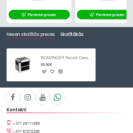
Pievienot grozam
Pievienot grozam
Nesen skatītās preces
Skatītākās
ROADINGER Record Case ALU 50/50
95.90€
Kontakti
+ 371 29111699
+ 371 67272290