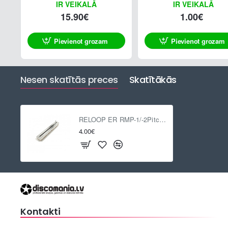
IR VEIKALĀ
IR VEIKALĀ
15.90€
1.00€
Pievienot grozam
Pievienot grozam
Nesen skatītās preces
Skatītākās
RELOOP ER RMP-1/-2Pitchfader KIT
4.00€
Kontakti