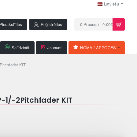
Latviešu
Pierakstīties
Reģistrēties
0 Prece(s) - 0.00€
Salīdzināt
Jaunumi
NOMA / APROCES
itchfader KIT
1/-2Pitchfader KIT