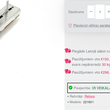
Daudzums
Pievienot vēlmju sarak
Piegāde Latvijā sākot 
Pasūtījumiem virs
€150
svars nepārsniedz
30 k
Pasūtījumiem virs
€298
Pieejamība:
IR VEIKAL
Ražotājs:
Reloop
Modelis:
221601