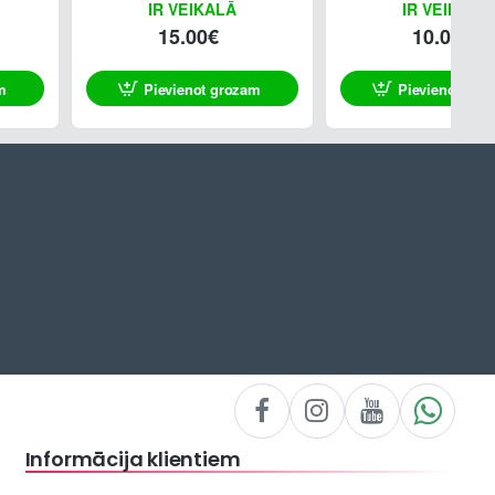
IR VEIKALĀ
IR VEIKALĀ
15.00€
10.00€
m
Pievienot grozam
Pievienot gro
Informācija klientiem