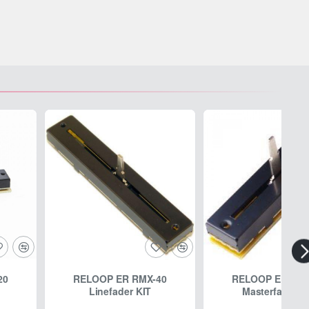
20
RELOOP ER RMX-40
RELOOP ER RMX
Linefader KIT
Masterfader K