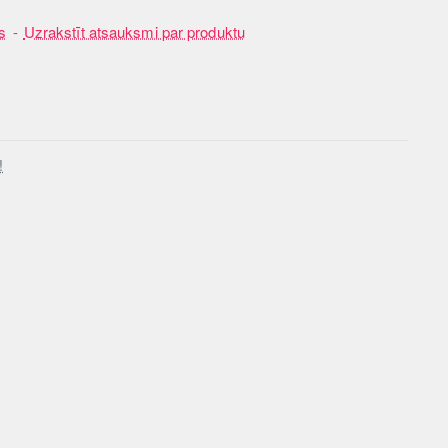
s
-
Uzrakstīt atsauksmi par produktu
!