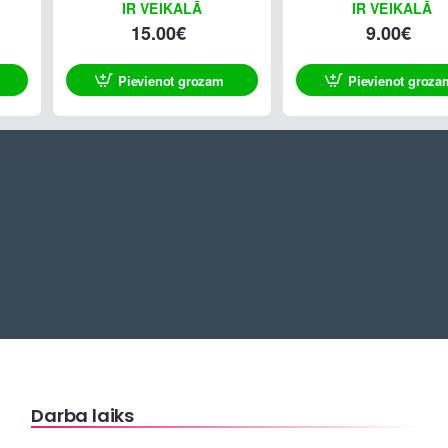
IR VEIKALĀ
IR VEIKALĀ
15.00€
9.00€
Pievienot grozam
Pievienot groza
Darba laiks