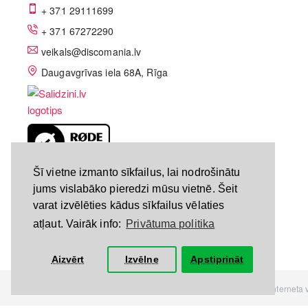
+ 371 29111699
+ 371 67272290
veikals@discomania.lv
Daugavgrīvas iela 68A, Rīga
LV-A58C07DF
Šī vietne izmanto sīkfailus, lai nodrošinātu
jums vislabāko pieredzi mūsu vietnē. Šeit
varat izvēlēties kādus sīkfailus vēlaties
atļaut. Vairāk info:
Privātuma politika
Aizvērt
Izvēlne
Apstiprināt
Visas tiesības rezervētas. Interneta