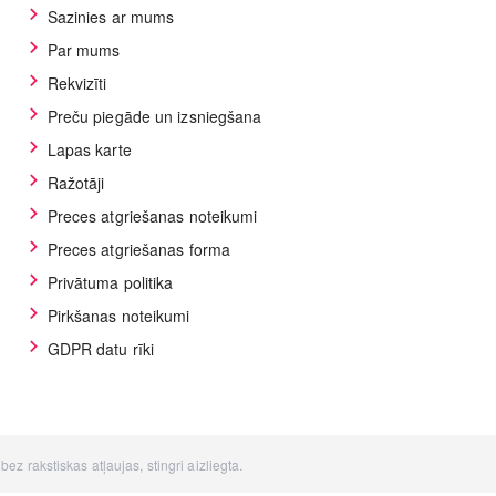
Sazinies ar mums
Par mums
Rekvizīti
Preču piegāde un izsniegšana
Lapas karte
Ražotāji
Preces atgriešanas noteikumi
Preces atgriešanas forma
Privātuma politika
Pirkšanas noteikumi
GDPR datu rīki
z rakstiskas atļaujas, stingri aizliegta.