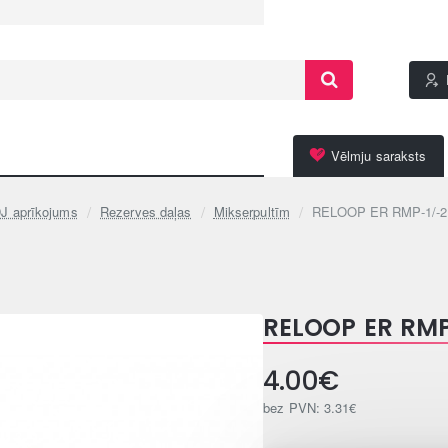
Vēlmju saraksts
J aprīkojums
Rezerves daļas
Mikserpultīm
RELOOP ER RMP-1/-2P
RELOOP ER RMP-
4.00€
bez PVN: 3.31€