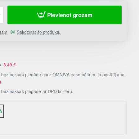
Pievienot grozam
stam
Salīdzināt šo produktu
no
3.49
€
, bezmaksas piegāde caur OMNIVA pakomātiem, ja pasūtījuma
g
.
, bezmaksas piegāde ar DPD kurjeru.
Ā