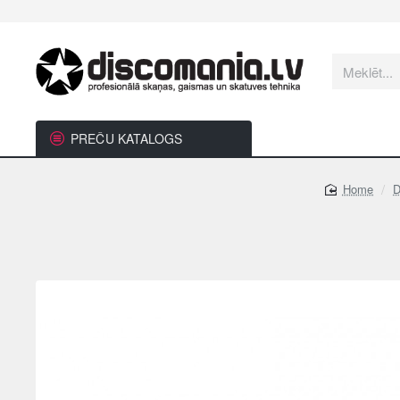
Meklēt...
PREČU KATALOGS
D
home