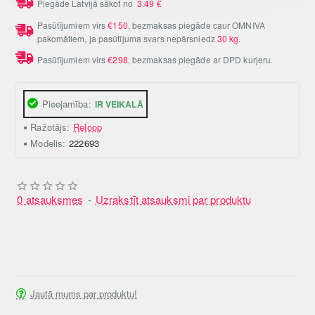
Piegāde Latvijā sākot no
3.49
€
Pasūtījumiem virs
€150
, bezmaksas piegāde caur OMNIVA
pakomātiem, ja pasūtījuma svars nepārsniedz
30 kg
.
Pasūtījumiem virs
€298
, bezmaksas piegāde ar DPD kurjeru.
Pieejamība:
IR VEIKALĀ
Ražotājs:
Reloop
Modelis:
222693
0 atsauksmes
-
Uzrakstīt atsauksmi par produktu
Jautā mums par produktu!