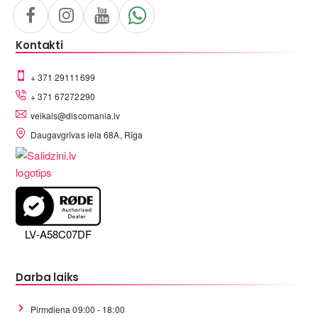
Kontakti
+ 371 29111699
+ 371 67272290
veikals@discomania.lv
Daugavgrīvas iela 68A, Rīga
LV-A58C07DF
Darba laiks
Pirmdiena 09:00 - 18:00