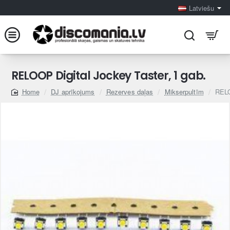
Latviešu
RELOOP Digital Jockey Taster, 1 gab.
DJ aprīkojums
Rezerves daļas
Mikserpultīm
RELO
home