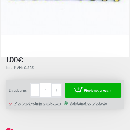
1.00€
bez PVN: 0.83€
Daudzums
Pievienot grozam
Pievienot vēlmju sarakstam
Salīdzināt šo produktu