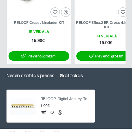
RELOOP Cross / Linefader KIT
RELOOP Effex.2 ER Cross-/Linef
KIT
IR VEIKALĀ
IR VEIKALĀ
15.90€
15.00€
Pievienot grozam
Pievienot grozam
Nesen skatītās preces
Skatītākās
RELOOP Digital Jockey Taster, 1 gab.
1.00€