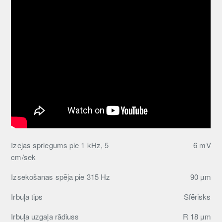
Izejas spriegums pie 1 kHz, 5
6 mV
cm/sek
Izsekošanas spēja pie 315 Hz
90 µm
Irbuļa tips
Sfērisks
Irbuļa uzgaļa rādiuss
R 18 µm