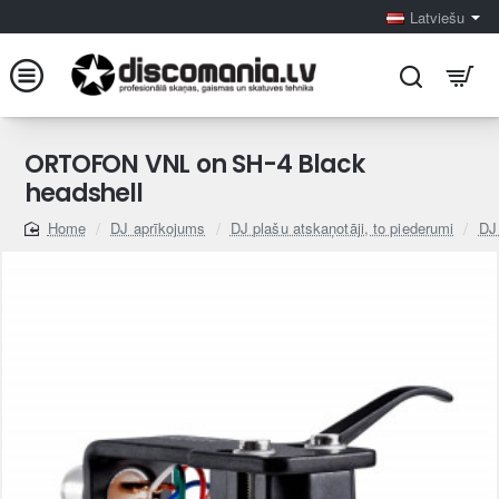
Latviešu
ORTOFON VNL on SH-4 Black
headshell
DJ aprīkojums
DJ plašu atskaņotāji, to piederumi
DJ 
home