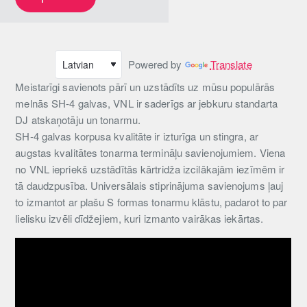
Powered by
Translate
Meistarīgi savienots pārī un uzstādīts uz mūsu populārās
melnās SH-4 galvas, VNL ir saderīgs ar jebkuru standarta
DJ atskaņotāju un tonarmu.
SH-4 galvas korpusa kvalitāte ir izturīga un stingra, ar
augstas kvalitātes tonarma termināļu savienojumiem. Viena
no VNL iepriekš uzstādītās kārtridža izcilākajām iezīmēm ir
tā daudzpusība. Universālais stiprinājuma savienojums ļauj
to izmantot ar plašu S formas tonarmu klāstu, padarot to par
lielisku izvēli dīdžejiem, kuri izmanto vairākas iekārtas.