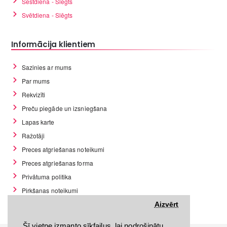
Sestdiena - Slēgts
Svētdiena - Slēgts
Informācija klientiem
Sazinies ar mums
Par mums
Rekvizīti
Preču piegāde un izsniegšana
Lapas karte
Ražotāji
Preces atgriešanas noteikumi
Preces atgriešanas forma
Privātuma politika
Pirkšanas noteikumi
GDPR datu rīki
Aizvērt
Šī vietne izmanto sīkfailus, lai nodrošinātu