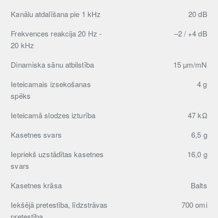
Kanālu atdalīšana pie 1 kHz
20 dB
Frekvences reakcija 20 Hz -
–2 / +4 dB
20 kHz
Dinamiska sānu atbilstība
15 µm/mN
Ieteicamais izsekošanas
4 g
spēks
Ieteicamā slodzes izturība
47 kΩ
Kasetnes svars
6,5 g
Iepriekš uzstādītas kasetnes
16,0 g
svars
Kasetnes krāsa
Balts
Iekšējā pretestība, līdzstrāvas
700 omi
pretestība