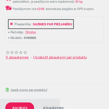
pakomātiem, ja pasūtījuma svars nepārsniedz
30 kg
.
Pasūtījumiem virs
€298
, bezmaksas piegāde ar DPD kurjeru.
Pieejamība:
SAZINIES PAR PIEEJAMĪBU
Ražotājs:
Ortofon
Modelis:
0160003
0 atsauksmes
-
Uzrakstīt atsauksmi par produktu
Jautā mums par produktu!
Apraksts
Atsauksmes