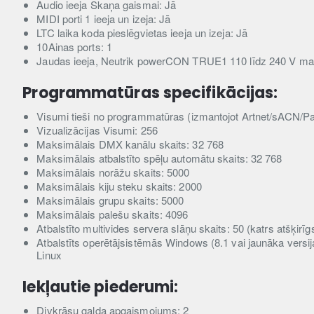
Audio ieeja Skaņa gaismai: Jā
MIDI porti 1 ieeja un izeja: Jā
LTC laika koda pieslēgvietas ieeja un izeja: Jā
10Ainas ports: 1
Jaudas ieeja, Neutrik powerCON TRUE1 110 līdz 240 V ma
Programmatūras specifikācijas:
Visumi tieši no programmatūras (izmantojot Artnet/sACN/Pa
Vizualizācijas Visumi: 256
Maksimālais DMX kanālu skaits: 32 768
Maksimālais atbalstīto spēļu automātu skaits: 32 768
Maksimālais norāžu skaits: 5000
Maksimālais kiju steku skaits: 2000
Maksimālais grupu skaits: 5000
Maksimālais palešu skaits: 4096
Atbalstīto multivides servera slāņu skaits: 50 (katrs atšķirīg
Atbalstīts operētājsistēmās Windows (8.1 vai jaunāka versi
Linux
Iekļautie piederumi:
Divkrāsu galda apgaismojums: 2