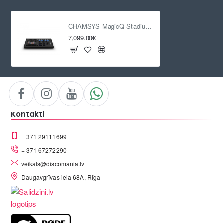
CHAMSYS MagicQ Stadium Connect
7,099.00€
Kontakti
+ 371 29111699
+ 371 67272290
veikals@discomania.lv
Daugavgrīvas iela 68A, Rīga