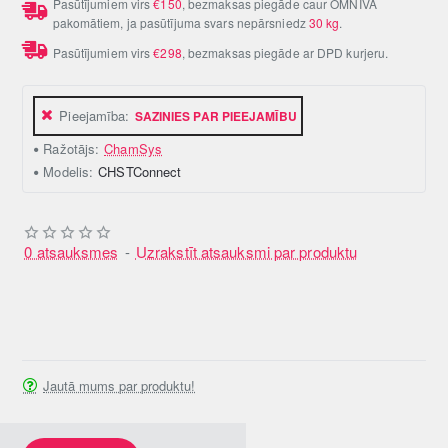
Pasūtījumiem virs
€150
, bezmaksas piegāde caur OMNIVA
pakomātiem, ja pasūtījuma svars nepārsniedz
30 kg
.
Pasūtījumiem virs
€298
, bezmaksas piegāde ar DPD kurjeru.
Pieejamība:
SAZINIES PAR PIEEJAMĪBU
Ražotājs:
ChamSys
Modelis:
CHSTConnect
0 atsauksmes
-
Uzrakstīt atsauksmi par produktu
Jautā mums par produktu!