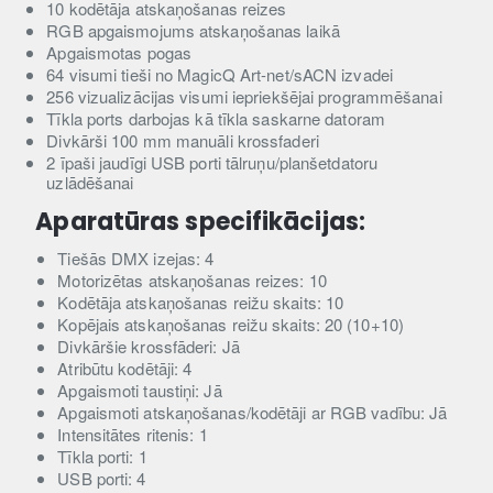
10 kodētāja atskaņošanas reizes
RGB apgaismojums atskaņošanas laikā
Apgaismotas pogas
64 visumi tieši no MagicQ Art-net/sACN izvadei
256 vizualizācijas visumi iepriekšējai programmēšanai
Tīkla ports darbojas kā tīkla saskarne datoram
Divkārši 100 mm manuāli krossfaderi
2 īpaši jaudīgi USB porti tālruņu/planšetdatoru
uzlādēšanai
Aparatūras specifikācijas:
Tiešās DMX izejas: 4
Motorizētas atskaņošanas reizes: 10
Kodētāja atskaņošanas reižu skaits: 10
Kopējais atskaņošanas reižu skaits: 20 (10+10)
Divkāršie krossfāderi: Jā
Atribūtu kodētāji: 4
Apgaismoti taustiņi: Jā
Apgaismoti atskaņošanas/kodētāji ar RGB vadību: Jā
Intensitātes ritenis: 1
Tīkla porti: 1
USB porti: 4