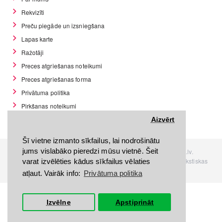
Rekvizīti
Preču piegāde un izsniegšana
Lapas karte
Ražotāji
Preces atgriešanas noteikumi
Preces atgriešanas forma
Privātuma politika
Pirkšanas noteikumi
GDPR datu rīki
Aizvērt
Šī vietne izmanto sīkfailus, lai nodrošinātu
jums vislabāko pieredzi mūsu vietnē. Šeit
Visas tiesības rezervētas. Interneta veikals www.Discomania.lv.
Jebkuras Discomania.lv informācijas pārpublicēšana, bez rakstiskas
varat izvēlēties kādus sīkfailus vēlaties
atļaujas, stingri aizliegta.
atļaut. Vairāk info:
Privātuma politika
Izvēlne
Apstiprināt