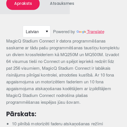
Apraksts
Atsauksmes
Powered by
Translate
MagicQ Stadium Connect ir datora programmēšanas
saskarne ar tādu pašu programmēšanas taustiņu komplektu
un diviem krossfeideriem kā MQ250M un MQ500M. Izvadot
64 visumus tieši no Connect un spējot iepriekš redzēt līdz
pat 256 visumiem, MagicQ Stadium Connect ir labākais
risinājums pilnīgai kontrolei, atrodoties kustībā. Ar 10 fona
apgaismojuma un motorizētiem faderiem un 10 fona
apgaismojuma atskaņošanas kodētājiem ar izpildītājiem
MagicQ Stadium Connect nodrošina plašas
programmēšanas iespējas jūsu šovam.
Pārskats:
10 pilnībā motorizēti faderu atskaņošanas režīmi