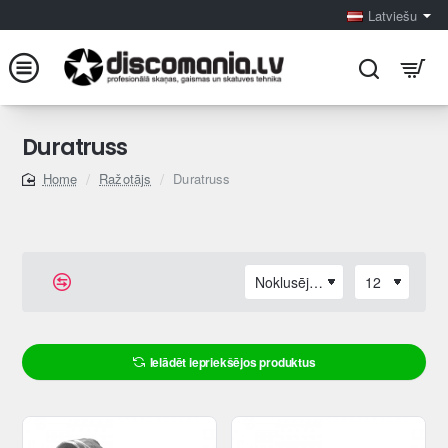
Latviešu
Duratruss
Ražotājs
Duratruss
home
Ielādēt iepriekšējos produktus