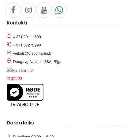
Kontakti
+ 371 29111699
+ 371 67272290
veikals@discomania.lv
Daugavgrīvas iela 68A, Rīga
LV-A58C07DF
Darba laiks
Pirmdiena 09:00 - 18:00