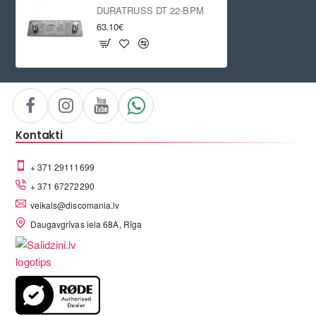
DURATRUSS DT 22-BPM
63.10€
Kontakti
+ 371 29111699
+ 371 67272290
veikals@discomania.lv
Daugavgrīvas iela 68A, Rīga