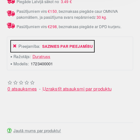
Piegāde Latvijā sākot no
3.49
€
Pasūtījumiem virs
€150
, bezmaksas piegāde caur OMNIVA
pakomātiem, ja pasūtījuma svars nepārsniedz
30 kg
.
Pasūtījumiem virs
€298
, bezmaksas piegāde ar DPD kurjeru.
Pieejamība:
SAZINIES PAR PIEEJAMĪBU
Ražotājs:
Duratruss
Modelis:
1723400001
0 atsauksmes
-
Uzrakstīt atsauksmi par produktu
Jautā mums par produktu!