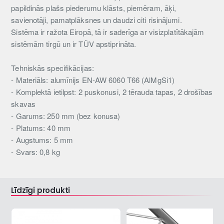
papildinās plašs piederumu klāsts, piemēram, āķi,
savienotāji, pamatplāksnes un daudzi citi risinājumi.
Sistēma ir ražota Eiropā, tā ir saderīga ar visizplatītākajām
sistēmām tirgū un ir TÜV apstiprināta.
Tehniskās specifikācijas:
- Materiāls: alumīnijs EN-AW 6060 T66 (AlMgSi1)
- Komplektā ietilpst: 2 puskonusi, 2 tērauda tapas, 2 drošības
skavas
- Garums: 250 mm (bez konusa)
- Platums: 40 mm
- Augstums: 5 mm
- Svars: 0,8 kg
Līdzīgi produkti