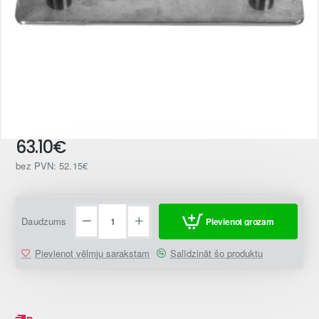
63.10€
bez PVN: 52.15€
Daudzums
Pievienot grozam
Pievienot vēlmju sarakstam
Salīdzināt šo produktu