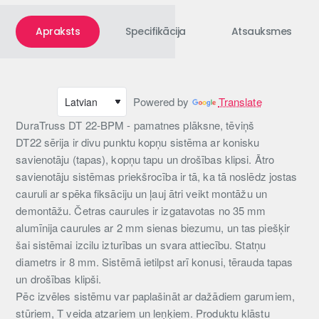
Apraksts
Specifikācija
Atsauksmes
Powered by
Translate
DuraTruss DT 22-BPM - pamatnes plāksne, tēviņš
DT22 sērija ir divu punktu kopņu sistēma ar konisku
savienotāju (tapas), kopņu tapu un drošības klipsi. Ātro
savienotāju sistēmas priekšrocība ir tā, ka tā noslēdz jostas
cauruli ar spēka fiksāciju un ļauj ātri veikt montāžu un
demontāžu. Četras caurules ir izgatavotas no 35 mm
alumīnija caurules ar 2 mm sienas biezumu, un tas piešķir
šai sistēmai izcilu izturības un svara attiecību. Statņu
diametrs ir 8 mm. Sistēmā ietilpst arī konusi, tērauda tapas
un drošības klipši.
Pēc izvēles sistēmu var paplašināt ar dažādiem garumiem,
stūriem, T veida atzariem un leņķiem. Produktu klāstu