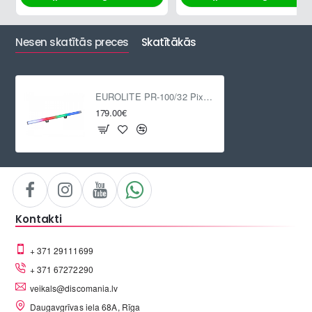
Nesen skatītās preces
Skatītākās
EUROLITE PR-100/32 Pixel DMX rail
179.00€
Kontakti
+ 371 29111699
+ 371 67272290
veikals@discomania.lv
Daugavgrīvas iela 68A, Rīga