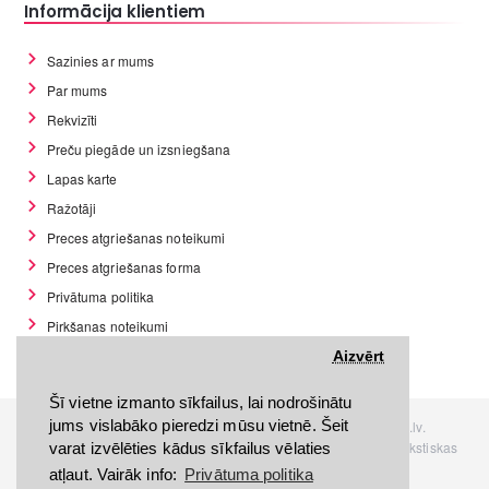
Informācija klientiem
Sazinies ar mums
Par mums
Rekvizīti
Preču piegāde un izsniegšana
Lapas karte
Ražotāji
Preces atgriešanas noteikumi
Preces atgriešanas forma
Privātuma politika
Pirkšanas noteikumi
GDPR datu rīki
Aizvērt
Šī vietne izmanto sīkfailus, lai nodrošinātu
jums vislabāko pieredzi mūsu vietnē. Šeit
Visas tiesības rezervētas. Interneta veikals www.Discomania.lv.
Jebkuras Discomania.lv informācijas pārpublicēšana, bez rakstiskas
varat izvēlēties kādus sīkfailus vēlaties
atļaujas, stingri aizliegta.
atļaut. Vairāk info:
Privātuma politika