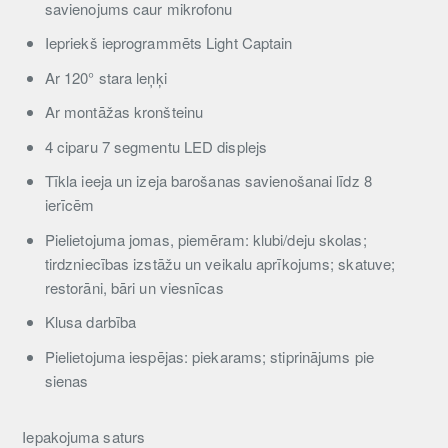
savienojums caur mikrofonu
Iepriekš ieprogrammēts Light Captain
Ar 120° stara leņķi
Ar montāžas kronšteinu
4 ciparu 7 segmentu LED displejs
Tīkla ieeja un izeja barošanas savienošanai līdz 8
ierīcēm
Pielietojuma jomas, piemēram: klubi/deju skolas;
tirdzniecības izstāžu un veikalu aprīkojums; skatuve;
restorāni, bāri un viesnīcas
Klusa darbība
Pielietojuma iespējas: piekarams; stiprinājums pie
sienas
Iepakojuma saturs