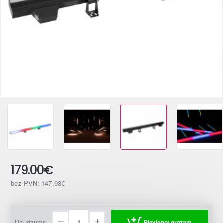
179.00€
bez PVN: 147.93€
Daudzums
Pievienot grozam