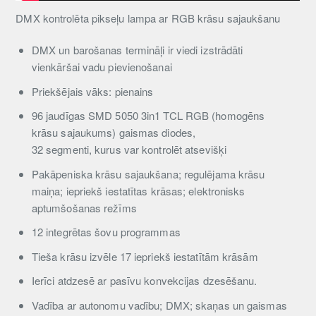
DMX kontrolēta pikseļu lampa ar RGB krāsu sajaukšanu
DMX un barošanas termināļi ir viedi izstrādāti
vienkāršai vadu pievienošanai
Priekšējais vāks: pienains
96 jaudīgas SMD 5050 3in1 TCL RGB (homogēns
krāsu sajaukums) gaismas diodes,
32 segmenti, kurus var kontrolēt atsevišķi
Pakāpeniska krāsu sajaukšana; regulējama krāsu
maiņa; iepriekš iestatītas krāsas; elektronisks
aptumšošanas režīms
12 integrētas šovu programmas
Tieša krāsu izvēle 17 iepriekš iestatītām krāsām
Ierīci atdzesē ar pasīvu konvekcijas dzesēšanu.
Vadība ar autonomu vadību; DMX; skaņas un gaismas