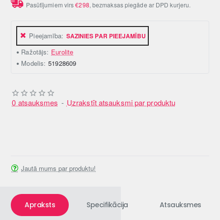
Pasūtījumiem virs
€298
, bezmaksas piegāde ar DPD kurjeru.
Pieejamība:
SAZINIES PAR PIEEJAMĪBU
Ražotājs:
Eurolite
Modelis:
51928609
0 atsauksmes
-
Uzrakstīt atsauksmi par produktu
Jautā mums par produktu!
Apraksts
Specifikācija
Atsauksmes