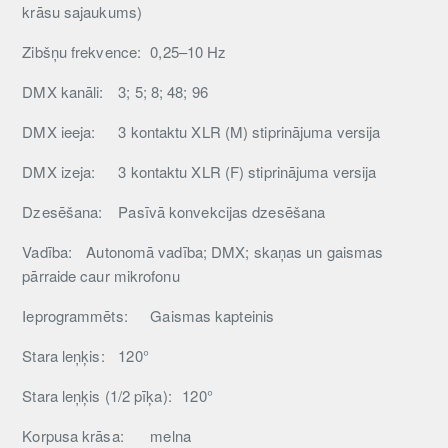
krāsu sajaukums)
Zibšņu frekvence:
0,25–10 Hz
DMX kanāli:
3; 5; 8; 48; 96
DMX ieeja:
3 kontaktu XLR (M) stiprinājuma versija
DMX izeja:
3 kontaktu XLR (F) stiprinājuma versija
Dzesēšana:
Pasīvā konvekcijas dzesēšana
Vadība:
Autonomā vadība; DMX; skaņas un gaismas
pārraide caur mikrofonu
Ieprogrammēts:
Gaismas kapteinis
Stara leņķis:
120°
Stara leņķis (1/2 pīķa):
120°
Korpusa krāsa:
melna