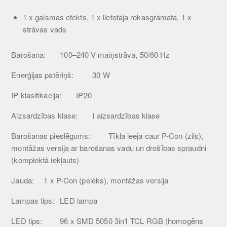
1 x gaismas efekts, 1 x lietotāja rokasgrāmata, 1 x
strāvas vads
Barošana:
100–240 V maiņstrāva, 50/60 Hz
Enerģijas patēriņš:
30 W
IP klasifikācija:
IP20
Aizsardzības klase:
I aizsardzības klase
Barošanas pieslēgums:
Tīkla ieeja caur P-Con (zils),
montāžas versija ar barošanas vadu un drošības spraudni
(komplektā iekļauts)
Jauda:
1 x P-Con (pelēks), montāžas versija
Lampas tips:
LED lampa
LED tips:
96 x SMD 5050 3in1 TCL RGB (homogēns