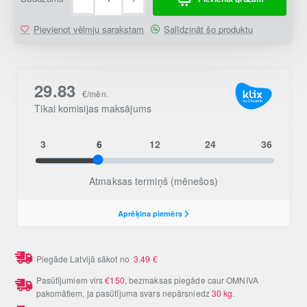
Pievienot vēlmju sarakstam
Salīdzināt šo produktu
Piegāde Latvijā sākot no
3.49
€
Pasūtījumiem virs
€150
, bezmaksas piegāde caur OMNIVA
pakomātiem, ja pasūtījuma svars nepārsniedz
30 kg
.