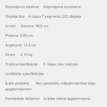
Stiprinājuma sistēma:
Stiprinājuma kronšteins
Displeja tips:
4 ciparu 7 segmentu LED displejs
Izmēri:
Garums: 99,9 cm
Platums: 5,95 cm
Augstums: 13,2 cm
Svars:
2,10 kg
Trokšņa klasifikācija:
0. klase (nav trokšņa)
Juridiskās specifikācijas
Īpašs produkts:
Nav paredzēts mājsaimniecības telpu
apgaismojumam
Paredzētais lietojums:
Izrādes efekta apgaismojums