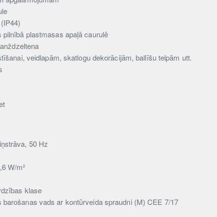
ule
 (IP44)
 pilnībā plastmasas apaļā caurulē
oranždzeltena
stīšanai, veidlapām, skatlogu dekorācijām, ballīšu telpām utt.
s
et
ņstrāva, 50 Hz
5,6 W/m²
rdzības klase
s barošanas vads ar kontūrveida spraudni (M) CEE 7/17