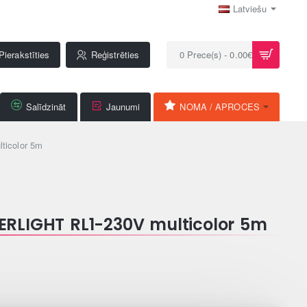
Latviešu
Pierakstīties
Reģistrēties
0 Prece(s) - 0.00€
Salīdzināt
Jaunumi
NOMA / APROCES
icolor 5m
ERLIGHT RL1-230V multicolor 5m