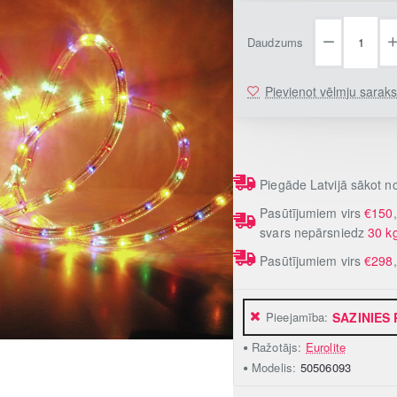
Daudzums
Pievienot vēlmju sarak
Piegāde Latvijā sākot 
Pasūtījumiem virs
€150
svars nepārsniedz
30 k
Pasūtījumiem virs
€298
Pieejamība:
SAZINIES
Ražotājs:
Eurolite
Modelis:
50506093