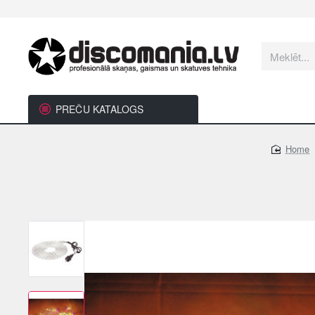
Meklēt...
PREČU KATALOGS
home