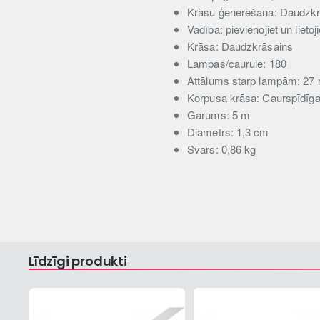
Krāsu ģenerēšana: Daudzkr
Vadība: pievienojiet un lietoji
Krāsa: Daudzkrāsains
Lampas/caurule: 180
Attālums starp lampām: 2
Korpusa krāsa: Caurspīdīg
Garums: 5 m
Diametrs: 1,3 cm
Svars: 0,86 kg
Līdzīgi produkti