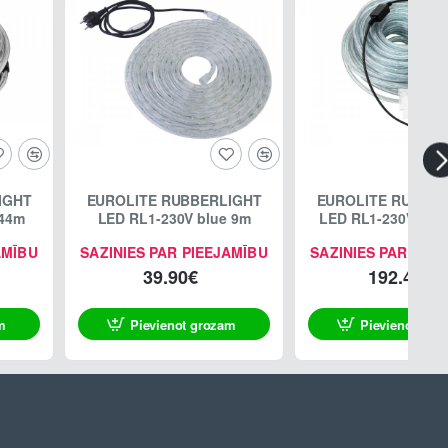
IGHT
EUROLITE RUBBERLIGHT
EUROLITE RUBBER
 44m
LED RL1-230V blue 9m
LED RL1-230V gre
AMĪBU
SAZINIES PAR PIEEJAMĪBU
SAZINIES PAR PIE
39.90€
192.40€
m
Pievienot grozam
Pievienot gro