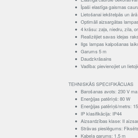
Īpaši elastīga gaismas caur
Lietošanai iekštelpās un ārā
Optimāli aizsargātas lampas
4 krāsu: zaļa, niedru, zila, 
Realizējiet savas idejas rak
Ilgs lampas kalpošanas laik
Garums 5 m
Daudzkrāsains
Vadība: pievienojiet un lietoji
TEHNISKĀS SPECIFIKĀCIJAS
Barošanas avots: 230 V mai
Enerģijas patēriņš: 80 W
Enerģijas patēriņš/metrs: 1
IP klasifikācija: IP44
Aizsardzības klase: II aizsa
Strāvas pieslēgums: Fiksēt
Kabeļa garums: 1,5 m