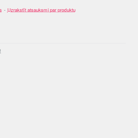
s
-
Uzrakstīt atsauksmi par produktu
!