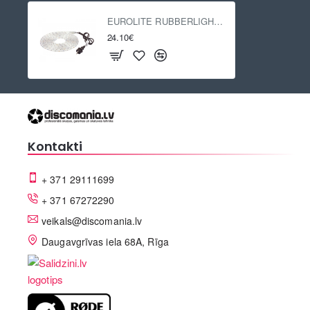
EUROLITE RUBBERLIGHT RL1-230V multicolor 5m
24.10€
Kontakti
+ 371 29111699
+ 371 67272290
veikals@discomania.lv
Daugavgrīvas iela 68A, Rīga