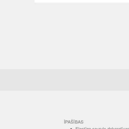
ĪPAŠĪBAS
Elastīga caurule dekoratī