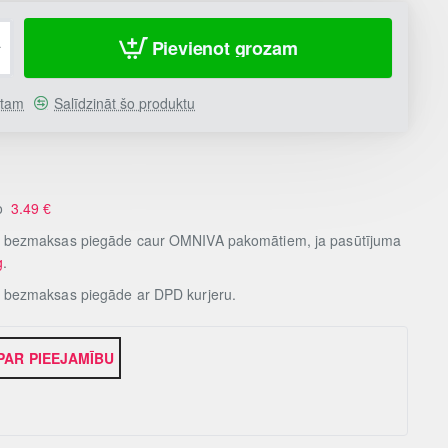
Pievienot grozam
stam
Salīdzināt šo produktu
no
3.49
€
, bezmaksas piegāde caur OMNIVA pakomātiem, ja pasūtījuma
g
.
, bezmaksas piegāde ar DPD kurjeru.
 PAR PIEEJAMĪBU