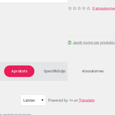
0 atsauksme
Jautā mums par produktu
Apraksts
Specifikācija
Atsauksmes
Powered by
Translate
vam apgaismojumam