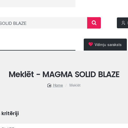
Vēlmju saraksts
Meklēt - MAGMA SOLID BLAZE
Meklēt
home
ritēriji