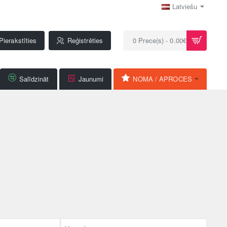
Latviešu
Pierakstīties
Reģistrēties
0 Prece(s) - 0.00€
Salīdzināt
Jaunumi
NOMA / APROCES