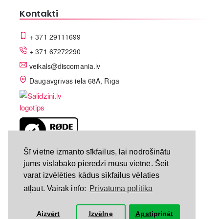
Kontakti
+ 371 29111699
+ 371 67272290
veikals@discomania.lv
Daugavgrīvas iela 68A, Rīga
LV-A58C07DF
Šī vietne izmanto sīkfailus, lai nodrošinātu
jums vislabāko pieredzi mūsu vietnē. Šeit
varat izvēlēties kādus sīkfailus vēlaties
atļaut. Vairāk info:
Privātuma politika
Aizvērt
Izvēlne
Apstiprināt