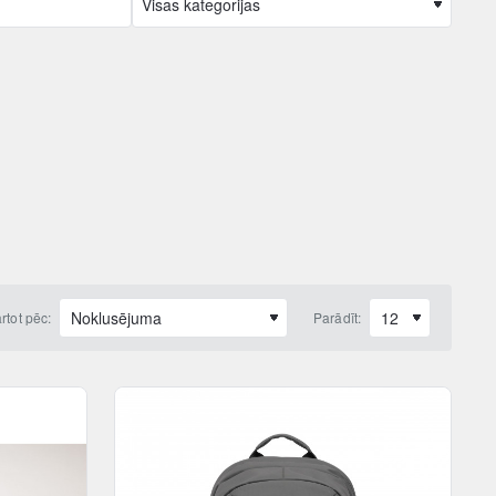
rtot pēc:
Parādīt: