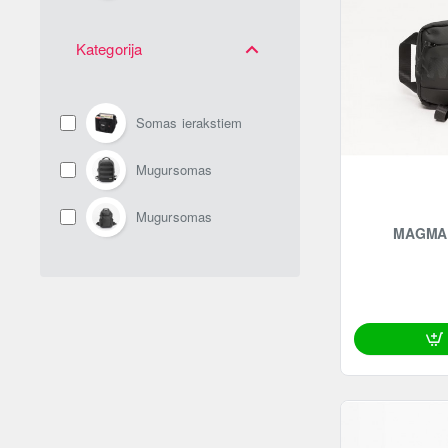
Kategorija
Somas ierakstiem
Mugursomas
Mugursomas
MAGMA 