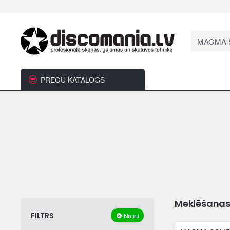
Meklēt...
PREČU KATALOGS
Meklēšanas k
FILTRS
Notīrīt