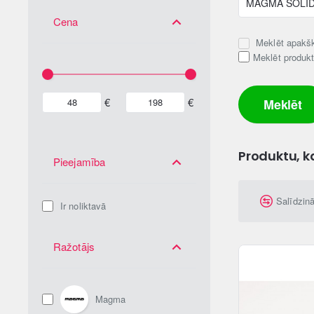
Cena
Meklēt apakšk
Meklēt produk
€
€
Meklēt
Produktu, k
Pieejamība
Salīdzin
Ir noliktavā
Ražotājs
Magma