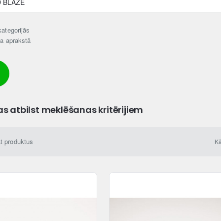
ategorijās
ta aprakstā
as atbilst meklēšanas kritērijiem
āt produktus
Kā