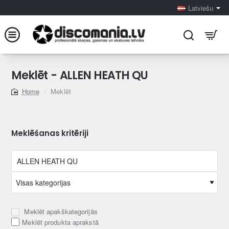
Latviešu
Meklēt - ALLEN HEATH QU
Meklēt
home
Meklēšanas kritēriji
Meklēt apakškategorijās
Meklēt produkta aprakstā