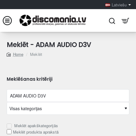
Latviešu
Meklēt - ADAM AUDIO D3V
Meklēt
home
Meklēšanas kritēriji
Meklēt apakškategorijās
Meklēt produkta aprakstā