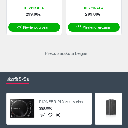
IR VEIKALĀ
IR VEIKALĀ
299.00€
299.00€
Pievienot grozam
Pievienot grozam
Preču saraksta beigas.
Skatītākās
PIONEER PLX-500 Melns
389.00€