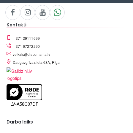
Kontakti
+ 371 29111699
+ 371 67272290
veikals@discomania.lv
Daugavgrīvas iela 68A, Rīga
LV-A58C07DF
Darba laiks