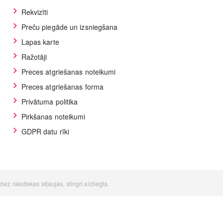
Rekvizīti
Preču piegāde un izsniegšana
Lapas karte
Ražotāji
Preces atgriešanas noteikumi
Preces atgriešanas forma
Privātuma politika
Pirkšanas noteikumi
GDPR datu rīki
z rakstiskas atļaujas, stingri aizliegta.