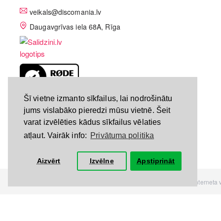
veikals@discomania.lv
Daugavgrīvas iela 68A, Rīga
LV-A58C07DF
Šī vietne izmanto sīkfailus, lai nodrošinātu
jums vislabāko pieredzi mūsu vietnē. Šeit
varat izvēlēties kādus sīkfailus vēlaties
atļaut. Vairāk info:
Privātuma politika
Aizvērt
Izvēlne
Apstiprināt
Visas tiesības rezervētas. Interneta