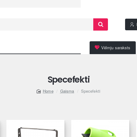
Vēlmju saraksts
Specefekti
Gaisma
Specefekti
home