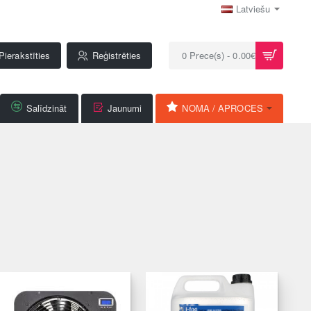
Latviešu
Pierakstīties
Reģistrēties
0 Prece(s) - 0.00€
Salīdzināt
Jaunumi
NOMA / APROCES