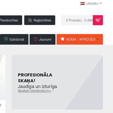
Latviešu
Pierakstīties
Reģistrēties
0 Prece(s) - 0.00€
Salīdzināt
Jaunumi
NOMA / APROCES
PROFESIONĀLA
SKAŅA!
Jaudīga un izturīga
Apskati piedāvājumu