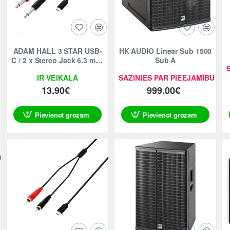
Jaunums
ADAM HALL 3 STAR USB-
HK AUDIO Linear Sub 1500
C / 2 x Stereo Jack 6.3 mm,
Sub A
1.5m
IR VEIKALĀ
SAZINIES PAR PIEEJAMĪBU
13.90€
999.00€
Pievienot grozam
Pievienot grozam