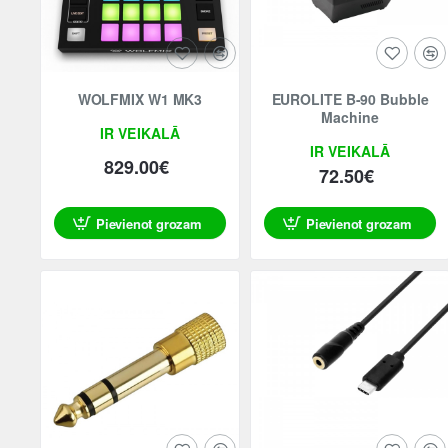
Jaunums
Jaunums
WOLFMIX W1 MK3
EUROLITE B-90 Bubble
Machine
IR VEIKALĀ
IR VEIKALĀ
829.00€
72.50€
Pievienot grozam
Pievienot grozam