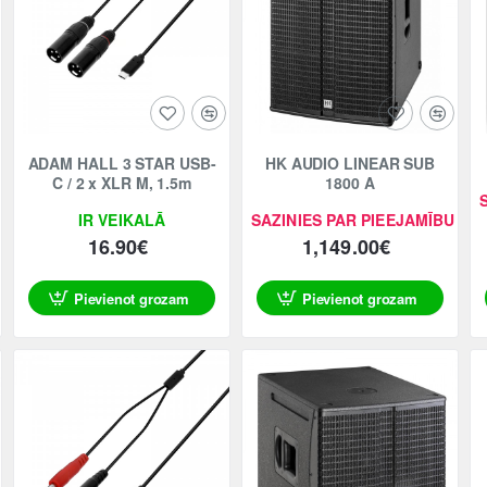
Jaunums
Jaunums
ADAM HALL 3 STAR USB-
HK AUDIO LINEAR SUB
C / 2 x XLR M, 1.5m
1800 A
IR VEIKALĀ
SAZINIES PAR PIEEJAMĪBU
16.90€
1,149.00€
Pievienot grozam
Pievienot grozam