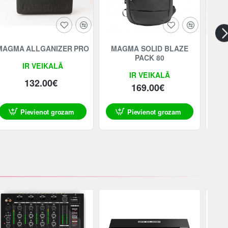
MAGMA ALLGANIZER PRO
MAGMA SOLID BLAZE
MA
PACK 80
IR VEIKALĀ
IR VEIKALĀ
132.00€
169.00€
Pievienot grozam
Pievienot grozam