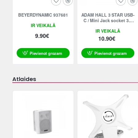
Jaunums
Jaunums
BEYERDYNAMIC 937681
ADAM HALL 3 STAR USB-
C / Mini Jack socket 3.5
IR VEIKALĀ
mm, 0.2m
IR VEIKALĀ
9.90€
10.90€
Pievienot grozam
Pievienot grozam
Atlaides