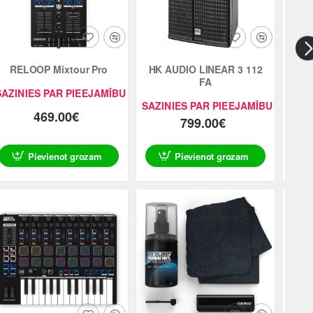
RELOOP Mixtour Pro
HK AUDIO LINEAR 3 112
REL
FA
SAZINIES PAR PIEEJAMĪBU
SAZINIES PAR PIEEJAMĪBU
SAZI
469.00€
799.00€
Pievienot grozam
Pievienot grozam