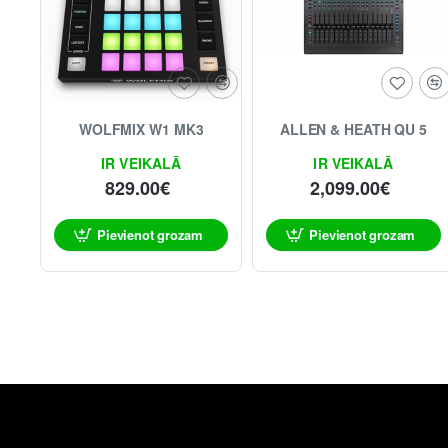
Jaunums
WOLFMIX W1 MK3
ALLEN & HEATH QU 5
IR VEIKALĀ
IR VEIKALĀ
829.00€
2,099.00€
Pievienot grozam
Pievienot grozam