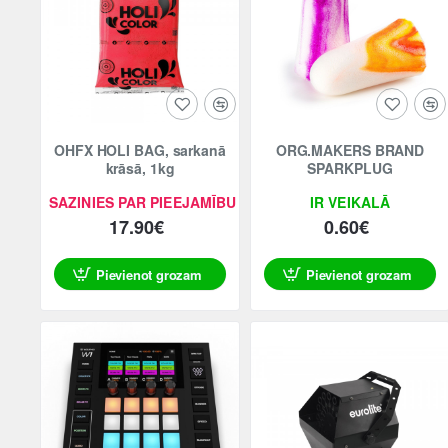
Jaunums
Jaunums
OHFX HOLI BAG, sarkanā
ORG.MAKERS BRAND
krāsā, 1kg
SPARKPLUG
SAZINIES PAR PIEEJAMĪBU
IR VEIKALĀ
17.90€
0.60€
Pievienot grozam
Pievienot grozam