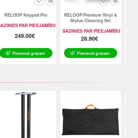
RELOOP Keypad Pro
RELOOP Premium Vinyl &
REL
Stylus Cleaning Set
SAZINIES PAR PIEEJAMĪBU
SAZINIES PAR PIEEJAMĪBU
SAZI
249.00€
28.90€
Pievienot grozam
Pievienot grozam